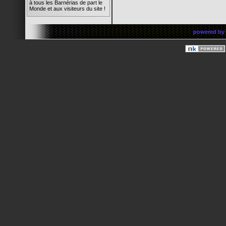
à tous les Barnérias de part le
Monde et aux visiteurs du site !
rima
14/05/08 19:45
powered by
Super l'animation du site !
Quelle réactivité ! C'est trop
chouette ! Bravo à tous !
Barnus
12/05/08 17:25
ok pour les photos de la galerie
Barnus
12/05/08 17:21
OU TROUVER MON
ADRESSE MAIL
Barnus
12/05/08 17:21
SALUT A TOUS LES
MEMBRES
Barnus
12/05/08 17:20
MOI AUSSI J Y SUIS
Barns
07/05/08 22:48
Bon elle est où la famille ?!?
Barns
12/02/08 21:11
Bienvenue à toutes et tous !
rima