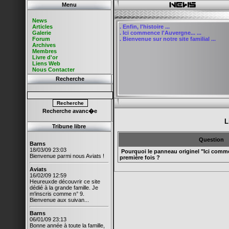
Menu
News
Articles
.
Enfin, l'histoire ...
Galerie
.
Ici commence l'Auvergne... ...
Forum
.
Bienvenue sur notre site familial ...
Archives
Membres
Livre d'or
Liens Web
Nous Contacter
Recherche
Recherche avanc�e
L
Tribune libre
Question
Barns
18/03/09 23:03
Pourquoi le panneau originel "Ici commenc
Bienvenue parmi nous Aviats !
première fois ?
Aviats
16/02/09 12:59
Heureuxde découvrir ce site
dédié à la grande famille. Je
m'inscris comme n° 9.
Bienvenue aux suivan...
Barns
06/01/09 23:13
Bonne année à toute la famille,