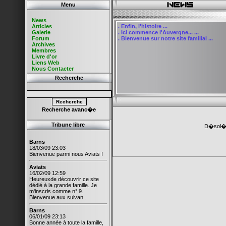
Menu
News
Articles
.
Enfin, l'histoire ...
Galerie
.
Ici commence l'Auvergne... ...
Forum
.
Bienvenue sur notre site familial ...
Archives
Membres
Livre d'or
Liens Web
Nous Contacter
Recherche
Recherche avanc�e
Tribune libre
D�sol�, 
Barns
18/03/09 23:03
Bienvenue parmi nous Aviats !
Aviats
16/02/09 12:59
Heureuxde découvrir ce site
dédié à la grande famille. Je
m'inscris comme n° 9.
Bienvenue aux suivan...
Barns
06/01/09 23:13
Bonne année à toute la famille,