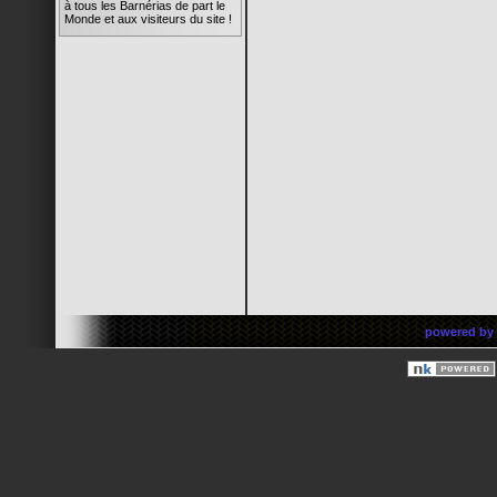
à tous les Barnérias de part le
Monde et aux visiteurs du site !
rima
14/05/08 19:45
Super l'animation du site !
Quelle réactivité ! C'est trop
chouette ! Bravo à tous !
Barnus
12/05/08 17:25
ok pour les photos de la galerie
Barnus
12/05/08 17:21
OU TROUVER MON
ADRESSE MAIL
Barnus
12/05/08 17:21
SALUT A TOUS LES
MEMBRES
Barnus
powered by
12/05/08 17:20
MOI AUSSI J Y SUIS
Barns
07/05/08 22:48
Bon elle est où la famille ?!?
Barns
12/02/08 21:11
Bienvenue à toutes et tous !
rima