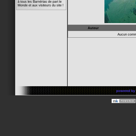
à tous les Barnérias de part le
Monde et aux visiteurs du site !
rima
14/05/08 19:45
Super l'animation du site !
Quelle réactivité ! C'est trop
chouette ! Bravo à tous !
Auteur
Aucun comm
Barnus
12/05/08 17:25
ok pour les photos de la galerie
Barnus
12/05/08 17:21
OU TROUVER MON
ADRESSE MAIL
Barnus
12/05/08 17:21
SALUT A TOUS LES
MEMBRES
Barnus
powered by
12/05/08 17:20
MOI AUSSI J Y SUIS
Barns
07/05/08 22:48
Bon elle est où la famille ?!?
Barns
12/02/08 21:11
Bienvenue à toutes et tous !
rima