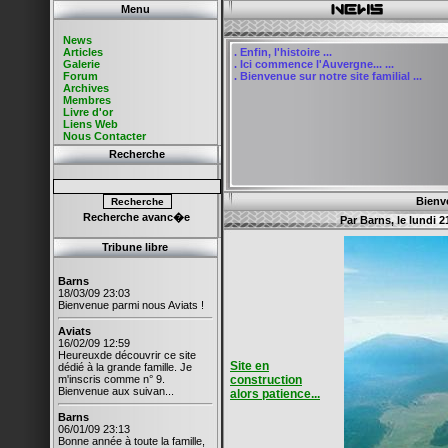
Menu
News
Articles
.
Enfin, l'histoire ...
Galerie
.
Ici commence l'Auvergne... ...
Forum
.
Bienvenue sur notre site familial ...
Archives
Membres
Livre d'or
Liens Web
Nous Contacter
Recherche
Bienve
Recherche avanc�e
Par
Barns
, le lundi
Tribune libre
Barns
18/03/09 23:03
Bienvenue parmi nous Aviats !
Aviats
16/02/09 12:59
Heureuxde découvrir ce site
Site en
dédié à la grande famille. Je
m'inscris comme n° 9.
construction
Bienvenue aux suivan...
alors patience...
Barns
06/01/09 23:13
Bonne année à toute la famille,