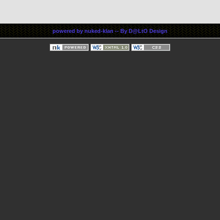
powered by
nuked-klan
-- By
D@LtO Design