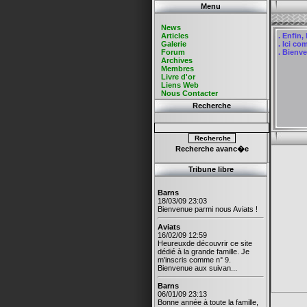
Menu
News
Articles
.
Enfin, l
Galerie
.
Ici com
Forum
.
Bienven
Archives
Membres
Livre d'or
Liens Web
Nous Contacter
Recherche
Recherche avanc�e
Tribune libre
Barns
18/03/09 23:03
Bienvenue parmi nous Aviats !
Aviats
16/02/09 12:59
Heureuxde découvrir ce site
dédié à la grande famille. Je
m'inscris comme n° 9.
Bienvenue aux suivan...
Barns
06/01/09 23:13
Bonne année à toute la famille,