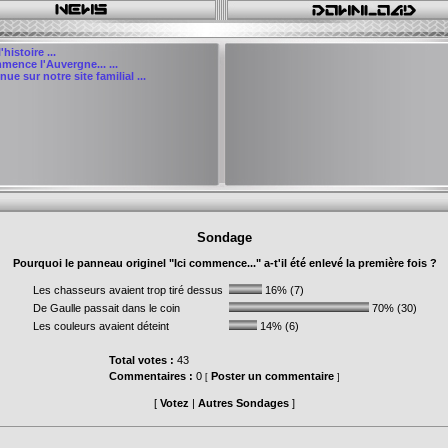
'histoire ...
mence l'Auvergne... ...
ue sur notre site familial ...
Sondage
Pourquoi le panneau originel "Ici commence..." a-t'il été enlevé la première fois ?
Les chasseurs avaient trop tiré dessus
16% (7)
De Gaulle passait dans le coin
70% (30)
Les couleurs avaient déteint
14% (6)
Total votes :
43
Commentaires :
0
Poster un commentaire
[
]
[
Votez
|
Autres Sondages
]