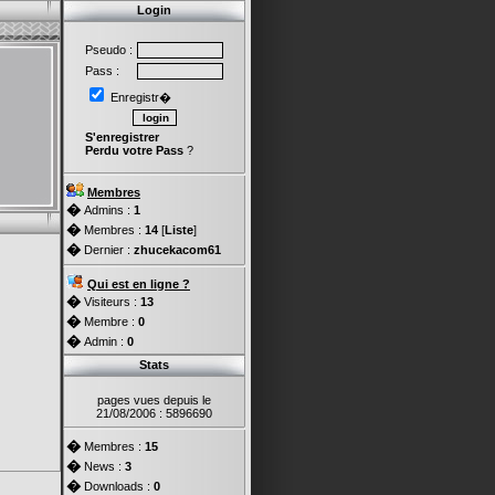
Login
Pseudo :
Pass :
Enregistr�
S'enregistrer
Perdu votre Pass
?
Membres
�
Admins :
1
�
Membres :
14
[
Liste
]
�
Dernier :
zhucekacom61
Qui est en ligne ?
�
Visiteurs :
13
�
Membre :
0
�
Admin :
0
Stats
pages vues depuis le
21/08/2006 : 5896690
�
Membres :
15
�
News :
3
�
Downloads :
0