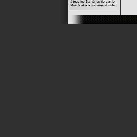
à tous les Barnérias de part le
Monde et aux visiteurs du site !
rima
14/05/08 19:45
Super l'animation du site !
Quelle réactivité ! C'est trop
chouette ! Bravo à tous !
Barnus
12/05/08 17:25
ok pour les photos de la galerie
Barnus
12/05/08 17:21
OU TROUVER MON
ADRESSE MAIL
Barnus
12/05/08 17:21
SALUT A TOUS LES
MEMBRES
Barnus
12/05/08 17:20
MOI AUSSI J Y SUIS
Barns
07/05/08 22:48
Bon elle est où la famille ?!?
Barns
12/02/08 21:11
Bienvenue à toutes et tous !
rima